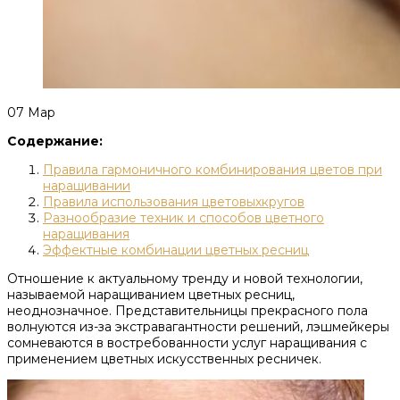
07
Мар
Содержание:
Правила гармоничного комбинирования цветов при
наращивании
Правила использования цветовыхкругов
Разнообразие техник и способов цветного
наращивания
Эффектные комбинации цветных ресниц
Отношение к актуальному тренду и новой технологии,
называемой наращиванием цветных ресниц,
неоднозначное. Представительницы прекрасного пола
волнуются из-за экстравагантности решений, лэшмейкеры
сомневаются в востребованности услуг наращивания с
применением цветных искусственных ресничек.