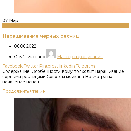
07
Мар
Информация
Наращивание черных ресниц
06.06.2022
Опубликовано
Мастер наращивания
Facebook
Twitter
Pinterest
linkedin
Telegram
Содержание: Особенности Кому подходит наращивание
черными ресницами Секреты мейкапа Несмотря на
появление испол...
Продолжить чтение