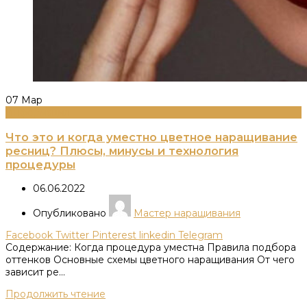
07
Мар
Информация
Что это и когда уместно цветное наращивание
ресниц? Плюсы, минусы и технология
процедуры
06.06.2022
Опубликовано
Мастер наращивания
Facebook
Twitter
Pinterest
linkedin
Telegram
Содержание: Когда процедура уместна Правила подбора
оттенков Основные схемы цветного наращивания От чего
зависит ре...
Продолжить чтение