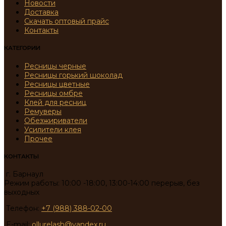
Новости
Доставка
Скачать оптовый прайс
Контакты
КАТЕГОРИИ
Ресницы черные
Ресницы горький шоколад
Ресницы цветные
Ресницы омбре
Клей для ресниц
Ремуверы
Обезжириватели
Усилители клея
Прочее
КОНТАКТЫ
г. Барнаул
Режим работы: 10:00 -18:00, 13:00-14:00 перерыв, без
выходных
Телефон:
+7 (988) 388-02-00
E-mail:
ollurelash@yandex.ru