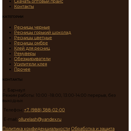
Скачать оптовый прайс
Контакты
КАТЕГОРИИ
Ресницы черные
Ресницы горький шоколад
Ресницы цветные
Ресницы омбре
Клей для ресниц
Ремуверы
Обезжириватели
Усилители клея
Прочее
КОНТАКТЫ
г. Барнаул
Режим работы: 10:00 -18:00, 13:00-14:00 перерыв, без
выходных
Телефон:
+7 (988) 388-02-00
E-mail:
ollurelash@yandex.ru
Политика конфиденциальности
Обработка и защита