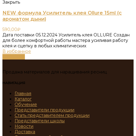
Закрыть
NEW формула Усилитель клея Ollure 15ml (с
ароматом дыни)
590,00
₽
Дата поставки 05.12.2024 Усилитель клея OLLURE Создан
для более комфортной работы мастера усиливая работу
клея и сцепку в любых климатических
В избранное
В корзину
Продажа материалов для наращивания ресниц
НАВИГАЦИЯ
Главная
Каталог
Обучение
Представители продукции
Стать представителем продукции
Представители школы
Новости
Доставка