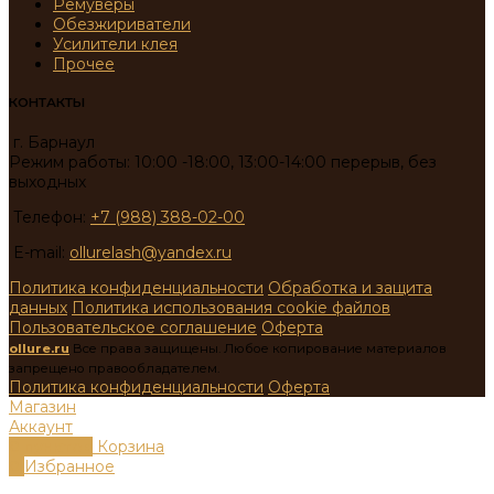
Ремуверы
Обезжириватели
Усилители клея
Прочее
КОНТАКТЫ
г. Барнаул
Режим работы: 10:00 -18:00, 13:00-14:00 перерыв, без
выходных
Телефон:
+7 (988) 388-02-00
E-mail:
ollurelash@yandex.ru
Политика конфиденциальности
Обработка и защита
данных
Политика использования cookie файлов
Пользовательское соглашение
Оферта
ollure.ru
Все права защищены. Любое копирование материалов
запрещено правообладателем.
Политика конфиденциальности
Оферта
Магазин
Аккаунт
0
пунктов
Корзина
0
Избранное