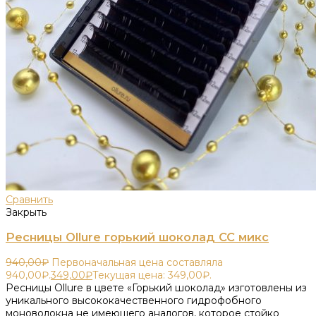
Сравнить
Закрыть
Ресницы Ollure горький шоколад CC микс
940,00
₽
Первоначальная цена составляла
940,00₽.
349,00
₽
Текущая цена: 349,00₽.
Ресницы Ollure в цвете «Горький шоколад» изготовлены из
уникального высококачественного гидрофобного
моноволокна не имеющего аналогов, которое стойко