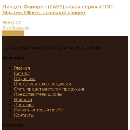
Пинцет Фаворит (FAVE) новая серия «ТОП
Мастер Ollure» стальной глянец
1500,00
₽
В избранное
В корзину
Продажа материалов для наращивания ресниц
НАВИГАЦИЯ
Главная
Каталог
Обучение
Представители продукции
Стать представителем продукции
Представители школы
Новости
Доставка
Скачать оптовый прайс
Контакты
КАТЕГОРИИ