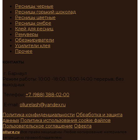
Ресницы черные
Ресницы горький шоколад
Ресницы цветные
Ресницы омбре
Клей для ресниц
Ремуверы
Обезжириватели
Усилители клея
Прочее
КОНТАКТЫ
г. Барнаул
Режим работы: 10:00 -18:00, 13:00-14:00 перерыв, без
выходных
Телефон:
+7 (988) 388-02-00
E-mail:
ollurelash@yandex.ru
Политика конфиденциальности
Обработка и защита
данных
Политика использования cookie файлов
Пользовательское соглашение
Оферта
ollure.ru
Все права защищены. Любое копирование материалов
запрещено правообладателем.