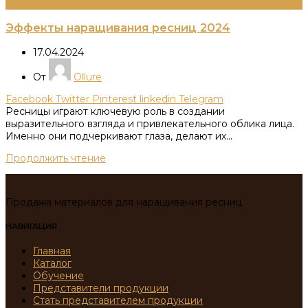
Информация
Эффекты наращивания ресниц 2024
17.04.2024
От
Ollure
Facebook
Twitter
Pinterest
linkedin
Telegram
Ресницы играют ключевую роль в создании
выразительного взгляда и привлекательного облика лица.
Именно они подчеркивают глаза, делают их...
Продолжить чтение
Продажа материалов для наращивания ресниц
НАВИГАЦИЯ
Главная
Каталог
Обучение
Представители продукции
Стать представителем продукции