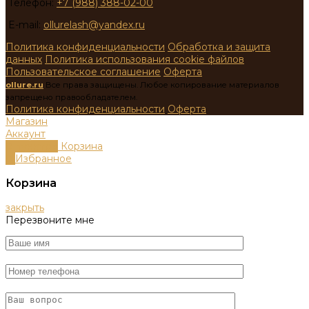
Телефон:
+7 (988) 388-02-00
E-mail:
ollurelash@yandex.ru
Политика конфиденциальности
Обработка и защита
данных
Политика использования cookie файлов
Пользовательское соглашение
Оферта
ollure.ru
Все права защищены. Любое копирование материалов
запрещено правообладателем.
Политика конфиденциальности
Оферта
Магазин
Аккаунт
0
пунктов
Корзина
0
Избранное
Корзина
закрыть
Перезвоните мне