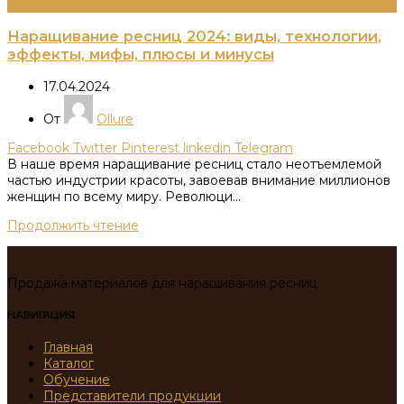
Информация
Наращивание ресниц 2024: виды, технологии,
эффекты, мифы, плюсы и минусы
17.04.2024
От
Ollure
Facebook
Twitter
Pinterest
linkedin
Telegram
В наше время наращивание ресниц стало неотъемлемой
частью индустрии красоты, завоевав внимание миллионов
женщин по всему миру. Революци...
Продолжить чтение
Продажа материалов для наращивания ресниц
НАВИГАЦИЯ
Главная
Каталог
Обучение
Представители продукции