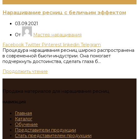
Информация
Наращивание ресниц с беличьим эффектом
03.09.2021
От
Мастер наращивания
Facebook
Twitter
Pinterest
linkedin
Telegram
Процедура наращивания ресниц широко распространена
в современной бьюти-индустрии. Она помогает
подчеркнуть достоинства, сделать глаза б...
Продолжить чтение
Продажа материалов для наращивания ресниц
НАВИГАЦИЯ
Главная
Каталог
Обучение
Представители продукции
Стать представителем продукции