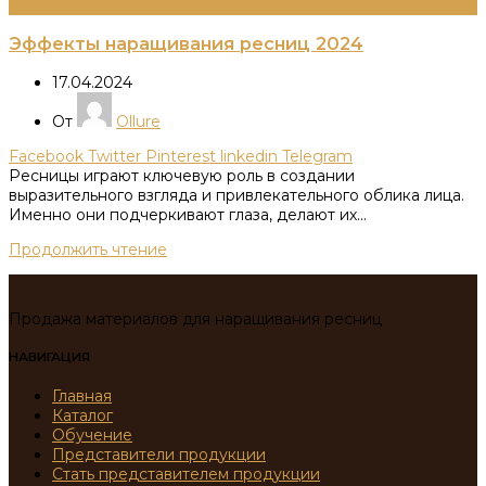
Информация
Эффекты наращивания ресниц 2024
17.04.2024
От
Ollure
Facebook
Twitter
Pinterest
linkedin
Telegram
Ресницы играют ключевую роль в создании
выразительного взгляда и привлекательного облика лица.
Именно они подчеркивают глаза, делают их...
Продолжить чтение
Продажа материалов для наращивания ресниц
НАВИГАЦИЯ
Главная
Каталог
Обучение
Представители продукции
Стать представителем продукции