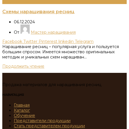
Информация
Схемы наращивания ресниц
06.12.2024
От
Мастер наращивания
Facebook
Twitter
Pinterest
linkedin
Telegram
Наращивание ресниц – популярная услуга и пользуется
большим спросом. Имеется множество оригинальных
методик и уникальных схем наращиван...
Продолжить чтение
Продажа материалов для наращивания ресниц
НАВИГАЦИЯ
Главная
Каталог
Обучение
Представители продукции
Стать представителем продукции