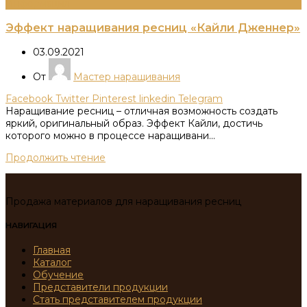
Информация
Эффект наращивания ресниц «Кайли Дженнер»
03.09.2021
От
Мастер наращивания
Facebook
Twitter
Pinterest
linkedin
Telegram
Наращивание ресниц – отличная возможность создать
яркий, оригинальный образ. Эффект Кайли, достичь
которого можно в процессе наращивани...
Продолжить чтение
Продажа материалов для наращивания ресниц
НАВИГАЦИЯ
Главная
Каталог
Обучение
Представители продукции
Стать представителем продукции