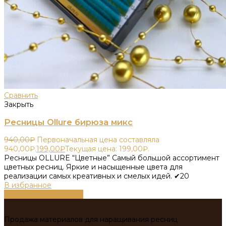
Сравнить
Закрыть
Ресницы Ollure бирюза микс
940,00
₽
Первоначальная цена составляла
940,00₽.
199,00
₽
Текущая цена: 199,00₽.
Ресницы OLLURE “Цветные” Самый большой ассортимент
цветных ресниц. Яркие и насыщенные цвета для
реализации самых креативных и смелых идей. ✔20
В избранное
Выберите параметры
Продажа материалов для наращивания ресниц