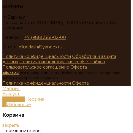
КОНТАКТЫ
г. Барнаул
Режим работы: 10:00 -18:00, 13:00-14:00 перерыв, без
выходных
Телефон:
+7 (988) 388-02-00
E-mail:
ollurelash@yandex.ru
Политика конфиденциальности
Обработка и защита
данных
Политика использования cookie файлов
Пользовательское соглашение
Оферта
ollure.ru
Все права защищены. Любое копирование материалов
запрещено правообладателем.
Политика конфиденциальности
Оферта
Магазин
Аккаунт
0
пунктов
Корзина
0
Избранное
Корзина
закрыть
Перезвоните мне