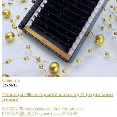
Сравнить
Закрыть
Ресницы Ollure горький шоколад D (отдельные
длины)
940,00
₽
Первоначальная цена составляла
940,00₽.
299,00
₽
Текущая цена: 299,00₽.