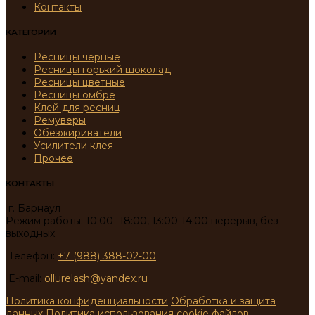
Контакты
КАТЕГОРИИ
Ресницы черные
Ресницы горький шоколад
Ресницы цветные
Ресницы омбре
Клей для ресниц
Ремуверы
Обезжириватели
Усилители клея
Прочее
КОНТАКТЫ
г. Барнаул
Режим работы: 10:00 -18:00, 13:00-14:00 перерыв, без
выходных
Телефон:
+7 (988) 388-02-00
E-mail:
ollurelash@yandex.ru
Политика конфиденциальности
Обработка и защита
данных
Политика использования cookie файлов