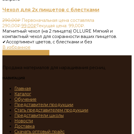
Чехол для 2х пинцетов с блестками
290,00
₽
Первоначальная цена составляла
290,00₽.
99,00
₽
Текущая цена: 99,00₽.
Магнитный чехол (на 2 пинцета) OLLURE Мягкий и
компактный чехол для сохранности ваших пинцетов.
✔Ассортимент цветов, с блестками и без
В избранное
Выберите параметры
Продажа материалов для наращивания ресниц
НАВИГАЦИЯ
Главная
Каталог
Обучение
Представители продукции
Стать представителем продукции
Представители школы
Новости
Доставка
Скачать оптовый прайс