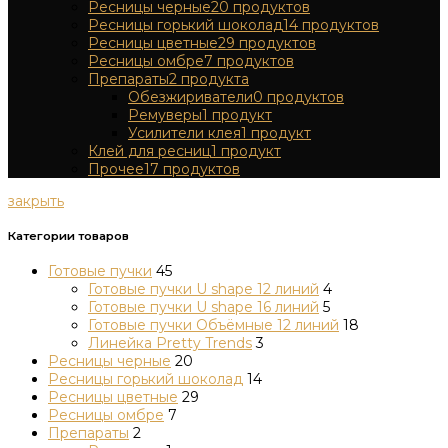
Ресницы черные
20
продуктов
Ресницы горький шоколад
14
продуктов
Ресницы цветные
29
продуктов
Ресницы омбре
7
продуктов
Препараты
2
продукта
Обезжириватели
0
продуктов
Ремуверы
1
продукт
Усилители клея
1
продукт
Клей для ресниц
1
продукт
Прочее
17
продуктов
закрыть
Категории товаров
Готовые пучки
45
Готовые пучки U shape 12 линий
4
Готовые пучки U shape 16 линий
5
Готовые пучки Объёмные 12 линий
18
Линейка Pretty Trends
3
Ресницы черные
20
Ресницы горький шоколад
14
Ресницы цветные
29
Ресницы омбре
7
Препараты
2